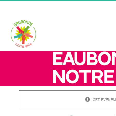
Passer
au
contenu
CET ÉVÈNEM