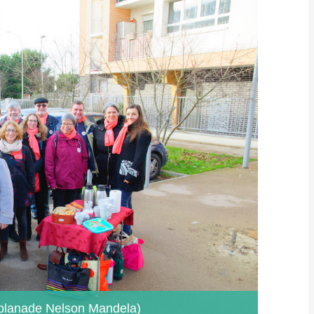
splanade Nelson Mandela)