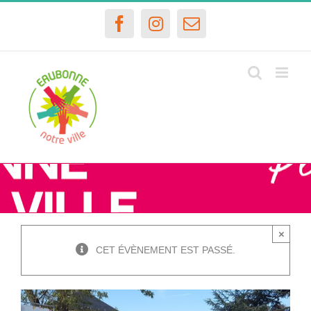
Passer
au
Facebook
Instagram
Email
contenu
×
CET ÉVÈNEMENT EST PASSÉ.