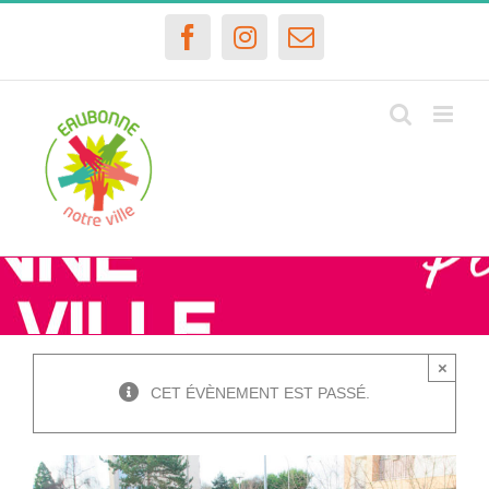
Passer
au
Facebook
Instagram
Email
contenu
×
CET ÉVÈNEMENT EST PASSÉ.