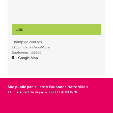
Lieu
Champ de courses
115 bd de la Républque
Eaubonne
,
95600
+ Google Map
Site publié par la liste « Eaubonne Notre Ville »
11, rue Alfred de Vigny – 95600 EAUBONNE